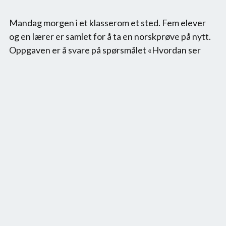
Mandag morgen i et klasserom et sted. Fem elever 
og en lærer er samlet for å ta en norskprøve på nytt. 
Oppgaven er å svare på spørsmålet «Hvordan ser 
livet ditt ut om tjue år?» ... men hva svarer du når du 
ikke engang aner hvordan neste uke kommer til å se 
ut? Kommer karakterene mine til å bety noe om tjue 
år? Tenk om et svart hull sluker jorda? Eller Jesus står 
opp igjen fra de døde? Eller kanskje planeten brenner 
opp?

Snart er diskusjonen mellom elevene så opphetet at 
de nesten ikke hører varselsirenene som uler utenfor 
klasseromsdøra ...

Krise, kaos & katastrofe er en nyskrevet sci-fi-