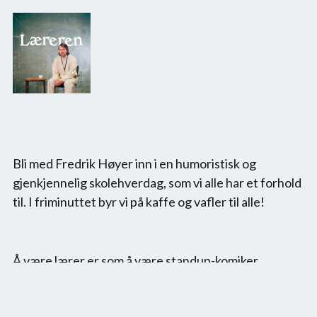
Bli med Fredrik Høyer inn i en humoristisk og 
gjenkjennelig skolehverdag, som vi alle har et forhold 
til. I friminuttet byr vi på kaffe og vafler til alle!
Å være lærer er som å være standup-komiker, 
psykolog, barneoppdrager og foredragsholder på 
samme tid. Alt skal læres, ikke minst kjærligheten man 