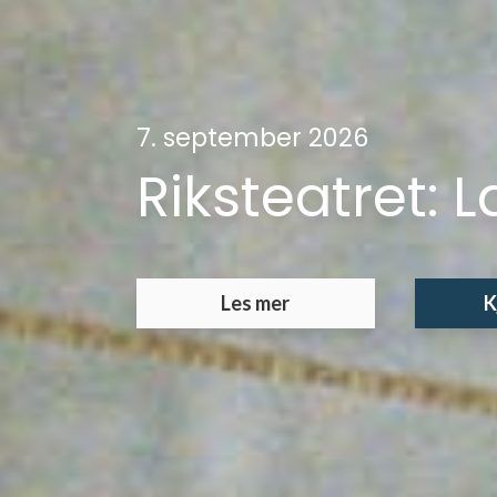
10. oktober 2026
Hålogaland te
Les mer
K