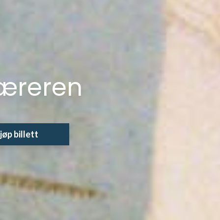
ater: Markens lill
jøp billett