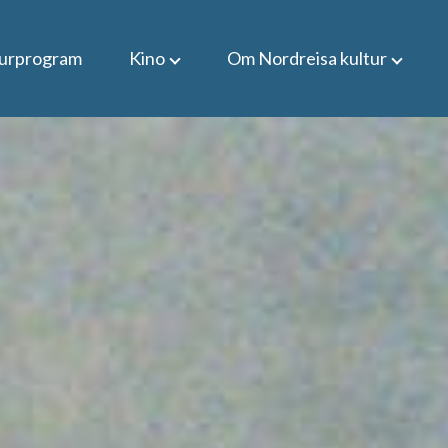
turprogram
Kino
Om Nordreisa kultur
Kjøp gavekort
eBillett